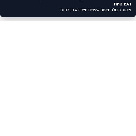
הפרטיות
.
אישור הכול
התאמה אישית
דחיית לא הכרחיות
צריכים עזרה?
דברו איתנו
לא מצאתם את הגן שלכם?
הסתבכתם
הירשמו אלינו
ברישום?
בעלי ומנהלי גנים, לא מצאתם אצלנו את
משהו לא ברור?
הגן שלכם?
רוצים לשתף
הירשמו עכשיו, מלאו את פרטי הגן
פעולה?
וחשפו אותו לאלפי הורים המחפשים את
לא משנה מה, אתם
המסגרת המושלמת לילדיהם!
תמיד יכולים ליצור
לכל חבילות ההרשמה
איתנו קשר!
צרו קשר