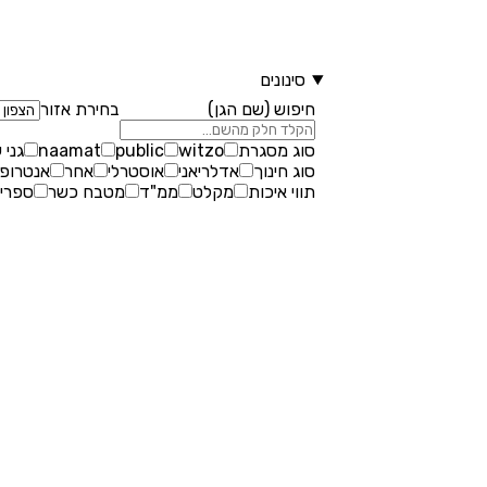
סינונים
חיפוש (שם הגן)
בחירת אזור
סוג מסגרת
witzo
public
naamat
גני 
סוג חינוך
אדלריאני
אוסטרלי
אחר
אנטרופו
תווי איכות
מקלט
ממ"ד
מטבח כשר
ספריי