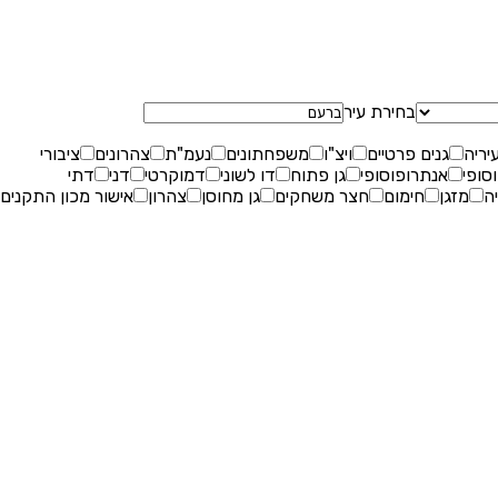
שאלות נפוצות
בחירת עיר
עיריה
גנים פרטיים
ויצ"ו
משפחתונים
נעמ"ת
צהרונים
ציבורי
סופי
אנתרופוסופי
גן פתוח
דו לשוני
דמוקרטי
דני
דתי
ה
מזגן
חימום
חצר משחקים
גן מחוסן
צהרון
אישור מכון התקנים
בלוג
יצירת קשר
רוצים להירשם?
הרשמת הורים