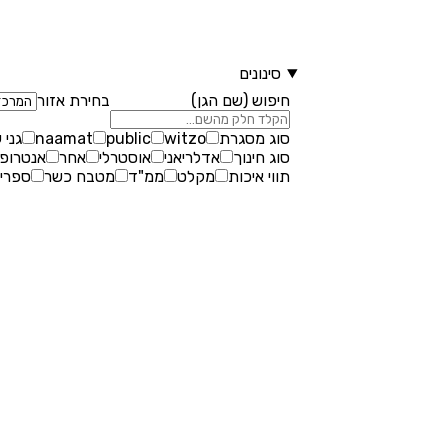
סינונים
חיפוש (שם הגן)
בחירת אזור
סוג מסגרת
witzo
public
naamat
גני 
סוג חינוך
אדלריאני
אוסטרלי
אחר
אנטרופו
תווי איכות
מקלט
ממ"ד
מטבח כשר
ספריי