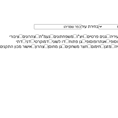
שאלות נפוצות
בחירת עיר
עיריה
גנים פרטיים
ויצ"ו
משפחתונים
נעמ"ת
צהרונים
ציבורי
סופי
אנתרופוסופי
גן פתוח
דו לשוני
דמוקרטי
דני
דתי
ה
מזגן
חימום
חצר משחקים
גן מחוסן
צהרון
אישור מכון התקנים
בלוג
יצירת קשר
רוצים להירשם?
הרשמת הורים