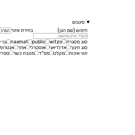
סינונים
חיפוש (שם הגן)
בחירת אזור
סוג מסגרת
witzo
public
naamat
גני 
סוג חינוך
אדלריאני
אוסטרלי
אחר
אנטרופו
תווי איכות
מקלט
ממ"ד
מטבח כשר
ספריי