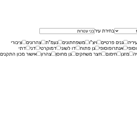
שאלות נפוצות
בחירת עיר
עיריה
גנים פרטיים
ויצ"ו
משפחתונים
נעמ"ת
צהרונים
ציבורי
סופי
אנתרופוסופי
גן פתוח
דו לשוני
דמוקרטי
דני
דתי
ה
מזגן
חימום
חצר משחקים
גן מחוסן
צהרון
אישור מכון התקנים
בלוג
יצירת קשר
רוצים להירשם?
הרשמת הורים