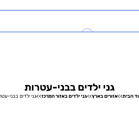
כניסה
0
בהרצה
חיפוש גנים
גני ילדים בבני-עטרות
ד הבית
>>
אזורים בארץ
>>
גני ילדים באזור המרכז
>>
גני ילדים בבני-עטר
אודותינו
קופונים והטבות